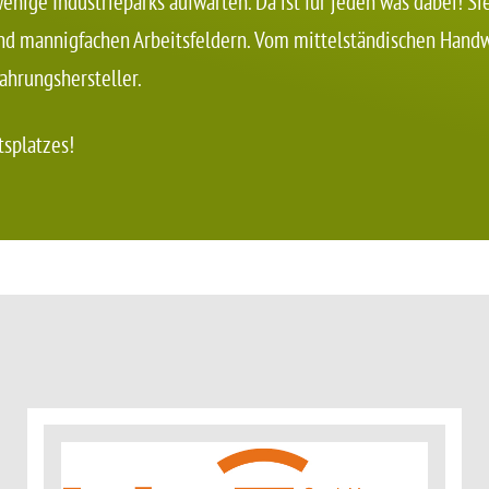
ige Industrieparks aufwarten. Da ist für jeden was dabei! S
d mannigfachen Arbeitsfeldern. Vom mittelständischen Handw
ahrungshersteller.
tsplatzes!