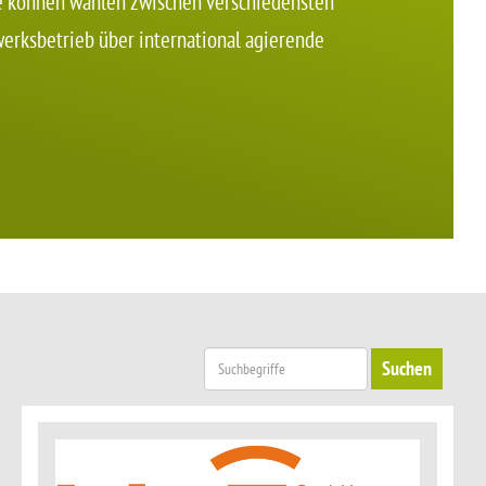
ie können wählen zwischen verschiedensten
erksbetrieb über international agierende
Suchen