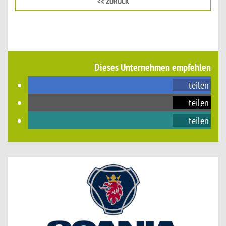
<< ZURÜCK
Dieses Unternehmen empfehlen
teilen
teilen
teilen