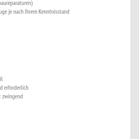
baureparaturen)
euge je nach Ihrem Kenntnisstand
il
 erforderlich
ht zwingend