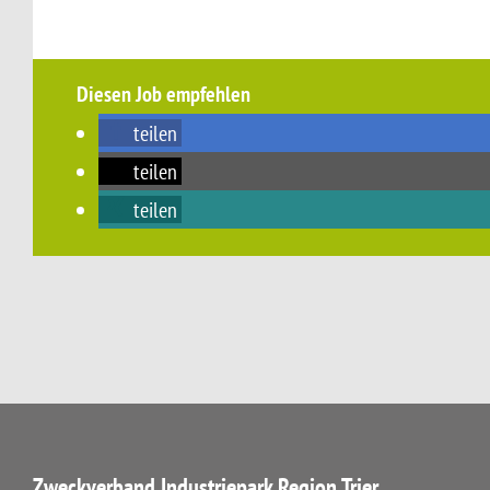
Diesen Job empfehlen
teilen
teilen
teilen
Zweckverband Industriepark Region Trier