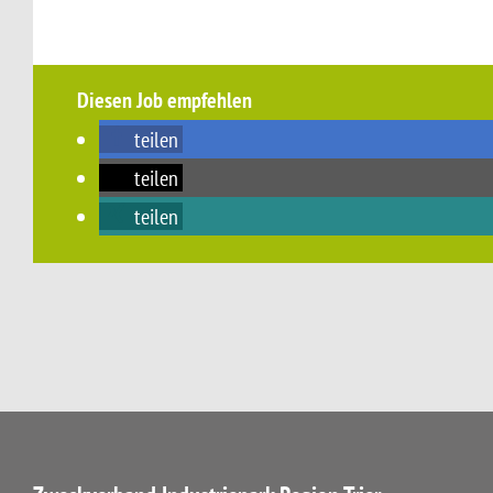
Diesen Job empfehlen
teilen
teilen
teilen